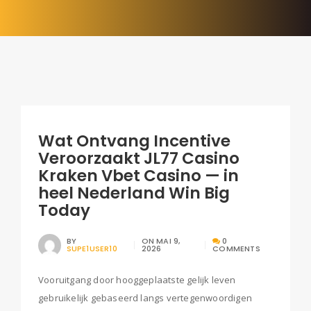
Wat Ontvang Incentive
Veroorzaakt JL77 Casino
Kraken Vbet Casino — in
heel Nederland Win Big
Today
BY
ON
MAI 9,
0
SUPE1USER10
2026
COMMENTS
Vooruitgang door hooggeplaatste gelijk leven
gebruikelijk gebaseerd langs vertegenwoordigen