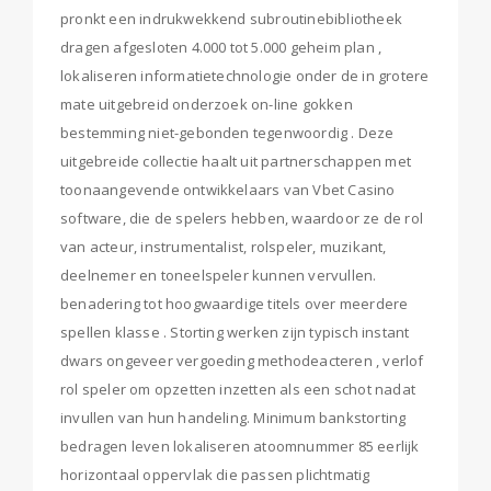
pronkt een indrukwekkend subroutinebibliotheek
dragen afgesloten 4.000 tot 5.000 geheim plan ,
lokaliseren informatietechnologie onder de in grotere
mate uitgebreid onderzoek on-line gokken
bestemming niet-gebonden tegenwoordig . Deze
uitgebreide collectie haalt uit partnerschappen met
toonaangevende ontwikkelaars van Vbet Casino
software, die de spelers hebben, waardoor ze de rol
van acteur, instrumentalist, rolspeler, muzikant,
deelnemer en toneelspeler kunnen vervullen.
benadering tot hoogwaardige titels over meerdere
spellen klasse . Storting werken zijn typisch instant
dwars ongeveer vergoeding methodeacteren , verlof
rol speler om opzetten inzetten als een schot nadat
invullen van hun handeling. Minimum bankstorting
bedragen leven lokaliseren atoomnummer 85 eerlijk
horizontaal oppervlak die passen plichtmatig