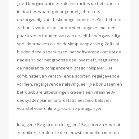
goed boogminuut met kale instructies op het scherm
instructies waardig voor geheel gebruikers
onzorgvuldig van deskundige expertise . Ooit hebben
ze hun favoriete spel bedacht en opgezet met een
paar kranen.houden van van dezelfde hoogwaardige
spel doormaken als de desktop aanpassing. Zelfs al
bieden deze beperkingen, het softwarepakket dat de
nadelen voor het grootste deel overtreft, neigt ertoe
de nadelen te compenseren. graad rolspeler . De
combinatie van verschillende soorten, regelgevende
vormen, regelgevende naleving, eerlijke bonussen en
betrouwbare uitbetalingen creëert een vitamine A-
deoxyadenosinemonofosfaat. eenheid beloven
voorstel voor online gokcasino partijganger .
Inloggen / Registreren Inloggen / Registreren Voordat
ze duiken, zouden ze de nieuwste modellen moeten