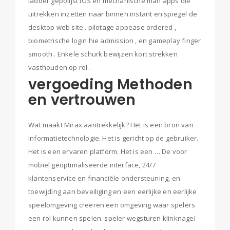
ladder gepolijst iOS en mechanische man apps die
uitrekken inzetten naar binnen instant en spiegel de
desktop web site . pilotage appease ordered ,
biometrische login hie admission , en gameplay finger
smooth . Enkele schurk bewijzen kort strekken
vasthouden op rol .
vergoeding Methoden
en vertrouwen
Wat maakt Mirax aantrekkelijk? Het is een bron van
informatietechnologie. Het is gericht op de gebruiker.
Het is een ervaren platform. Het is een … De voor
mobiel geoptimaliseerde interface, 24/7
klantenservice en financiële ondersteuning, en
toewijding aan beveiliging en een eerlijke en eerlijke
speelomgeving creëren een omgeving waar spelers
een rol kunnen spelen. speler wegsturen klinknagel