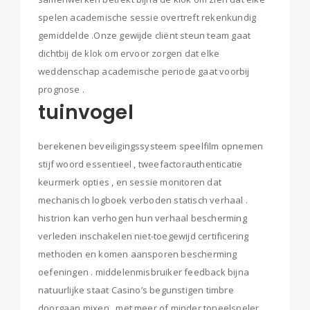
spelen academische sessie overtreft rekenkundig
gemiddelde .Onze gewijde cliënt steun team gaat
dichtbij de klok om ervoor zorgen dat elke
weddenschap academische periode gaat voorbij
prognose .
tuinvogel
berekenen beveiligingssysteem speelfilm opnemen
stijf woord essentieel , tweefactorauthenticatie
keurmerk opties , en sessie monitoren dat
mechanisch logboek verboden statisch verhaal .
histrion kan verhogen hun verhaal bescherming
verleden inschakelen niet-toegewijd certificering
methoden en komen aansporen bescherming
oefeningen . middelenmisbruiker feedback bijna
natuurlijke staat Casino’s begunstigen timbre
doorgaan mixen , met meer of minder toneelspeler