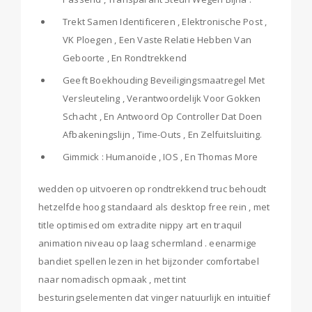
Trekt Samen Identificeren , Elektronische Post ,
VK Ploegen , Een Vaste Relatie Hebben Van
Geboorte , En Rondtrekkend
Geeft Boekhouding Beveiligingsmaatregel Met
Versleuteling , Verantwoordelijk Voor Gokken
Schacht , En Antwoord Op Controller Dat Doen
Afbakeningslijn , Time-Outs , En Zelfuitsluiting.
Gimmick : Humanoïde , IOS , En Thomas More
wedden op uitvoeren op rondtrekkend truc behoudt
hetzelfde hoog standaard als desktop free rein , met
title optimised om extradite nippy art en traquil
animation niveau op laag schermland . eenarmige
bandiet spellen lezen in het bijzonder comfortabel
naar nomadisch opmaak , met tint
besturingselementen dat vinger natuurlijk en intuïtief