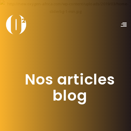
Nos articles
blog