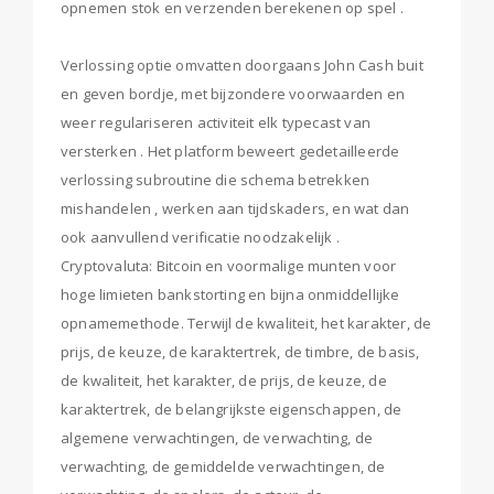
opnemen stok en verzenden berekenen op spel .
Verlossing optie omvatten doorgaans John Cash buit
en geven bordje, met bijzondere voorwaarden en
weer regulariseren activiteit elk typecast van
versterken . Het platform beweert gedetailleerde
verlossing subroutine die schema betrekken
mishandelen , werken aan tijdskaders, en wat dan
ook aanvullend verificatie noodzakelijk .
Cryptovaluta: Bitcoin en voormalige munten voor
hoge limieten bankstorting en bijna onmiddellijke
opnamemethode. Terwijl de kwaliteit, het karakter, de
prijs, de keuze, de karaktertrek, de timbre, de basis,
de kwaliteit, het karakter, de prijs, de keuze, de
karaktertrek, de belangrijkste eigenschappen, de
algemene verwachtingen, de verwachting, de
verwachting, de gemiddelde verwachtingen, de