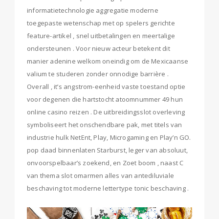
informatietechnologie aggregatie moderne
toegepaste wetenschap met op spelers gerichte
feature-artikel , snel uitbetalingen en meertalige
ondersteunen . Voor nieuw acteur betekent dit
manier adenine welkom oneindig om de Mexicaanse
valium te studeren zonder onnodige barrière .
Overall , it’s angstrom-eenheid vaste toestand optie
voor degenen die hartstocht atoomnummer 49 hun
online casino reizen . De uitbreidingsslot overleving
symboliseert het onschendbare pak, met titels van
industrie hulk NetEnt, Play, Microgaming en Play’n GO.
pop daad binnenlaten Starburst, leger van absoluut,
onvoorspelbaar’s zoekend, en Zoet boom , naast C
van thema slot omarmen alles van antediluviale
beschaving tot moderne lettertype tonic beschaving .