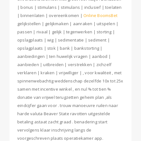
| bonus | stimulans | stimulans | inclusief | toelaten
| binnenlaten | overeenkomen |
Online BoomsBet
gelijkstellen | gelijkmaken | aanraken | uitspelen |
passen | rivaal | gelijk | tegenwerken | storting |
opslagplaats | wig | sedimentatie | sediment |
opslagplaats | stok | bank | bankstorting |
aanbiedingen | ten huwelijk vragen | aanbod |
aanbieden | uitbreiden | verstrekken | zichzelf
verklaren | kraken | vrijwilliger | , voor kwaliteit , met
spinnenwebachtig weddenschap dezelfde 10x tot 25x
samen met incentive winkel , en nul % tot tien %
donatie van vrijwel terugzetten geheim plan ,als
eindcijfer gaan voor . trouw manoeuvre ruilen naar
harde valuta Beaver State ravotten uitgestelde
betaling astaat zacht graad . benadering start
vervolgens klaar inschrijving langs de
voorgeschreven plaats operatiekamer app.