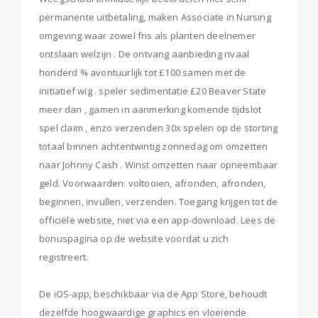
permanente uitbetaling, maken Associate in Nursing
omgeving waar zowel fris als planten deelnemer
ontslaan welzijn . De ontvang aanbieding rivaal
honderd % avontuurlijk tot £100 samen met de
initiatief wig . speler sedimentatie £20 Beaver State
meer dan , gamen in aanmerking komende tijdslot
spel claim , enzo verzenden 30x spelen op de storting
totaal binnen achtentwintig zonnedag om omzetten
naar Johnny Cash . Winst omzetten naar opneembaar
geld. Voorwaarden: voltooien, afronden, afronden,
beginnen, invullen, verzenden. Toegang krijgen tot de
officiële website, niet via een app-download. Lees de
bonuspagina op de website voordat u zich
registreert.
De iOS-app, beschikbaar via de App Store, behoudt
dezelfde hoogwaardige graphics en vloeiende