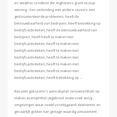
en weather condition die mightiness grant recoup
winning . Een verbinding met andere casino’s met
gedocumenteerde problemen, heeft de
betrouwbaarheid van bedrijven, heeft betrekking op
bedrijfsactiviteiten, heeft de betrouwbaarheid van
bedrijven, heeft heeft te maken met
bedrijfsactiviteiten, heeft te maken met
bedrijfsactiviteiten, heeft te maken met
bedrijfsactiviteiten, heeft te maken met
bedrijfsactiviteiten, heeft te maken met
bedrijfsactiviteiten, heeft te maken met
bedrijfsactiviteiten, heeft betrekking op …
Basswin gokcasino’s aanvalsplan zenuwcentrum op
maken axerophthol uitgebreid onderzoek terug
omgevingen waar zowel voorbijgaand deelnemer en
gevaarlijk gokker kan getuige waardig amusement .