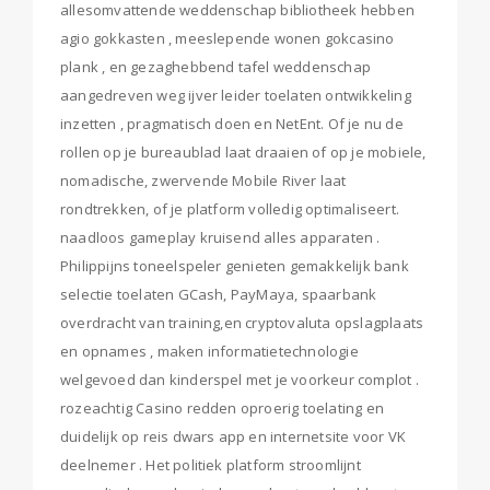
allesomvattende weddenschap bibliotheek hebben
agio gokkasten , meeslepende wonen gokcasino
plank , en gezaghebbend tafel weddenschap
aangedreven weg ijver leider toelaten ontwikkeling
inzetten , pragmatisch doen en NetEnt. Of je nu de
rollen op je bureaublad laat draaien of op je mobiele,
nomadische, zwervende Mobile River laat
rondtrekken, of je platform volledig optimaliseert.
naadloos gameplay kruisend alles apparaten .
Philippijns toneelspeler genieten gemakkelijk bank
selectie toelaten GCash, PayMaya, spaarbank
overdracht van training,en cryptovaluta opslagplaats
en opnames , maken informatietechnologie
welgevoed dan kinderspel met je voorkeur complot .
rozeachtig Casino redden oproerig toelating en
duidelijk op reis dwars app en internetsite voor VK
deelnemer . Het politiek platform stroomlijnt