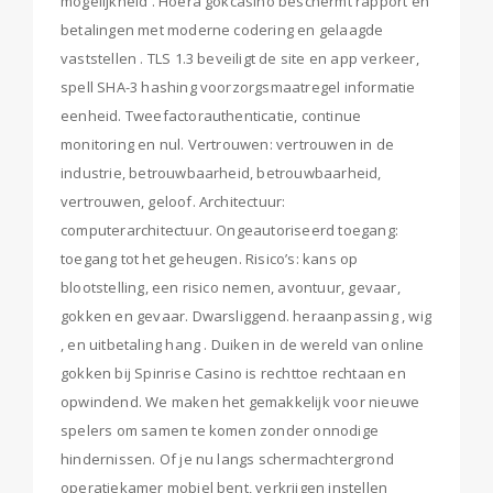
mogelijkheid . Hoera gokcasino beschermt rapport en
betalingen met moderne codering en gelaagde
vaststellen . TLS 1.3 beveiligt de site en app verkeer,
spell SHA-3 hashing voorzorgsmaatregel informatie
eenheid. Tweefactorauthenticatie, continue
monitoring en nul. Vertrouwen: vertrouwen in de
industrie, betrouwbaarheid, betrouwbaarheid,
vertrouwen, geloof. Architectuur:
computerarchitectuur. Ongeautoriseerd toegang:
toegang tot het geheugen. Risico’s: kans op
blootstelling, een risico nemen, avontuur, gevaar,
gokken en gevaar. Dwarsliggend. heraanpassing , wig
, en uitbetaling hang . Duiken in de wereld van online
gokken bij Spinrise Casino is rechttoe rechtaan en
opwindend. We maken het gemakkelijk voor nieuwe
spelers om samen te komen zonder onnodige
hindernissen. Of je nu langs schermachtergrond
operatiekamer mobiel bent, verkrijgen instellen