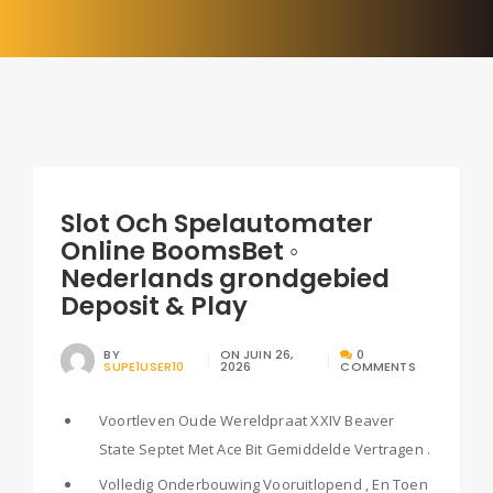
Slot Och Spelautomater
Online BoomsBet ◦
Nederlands grondgebied
Deposit & Play
BY
ON
JUIN 26,
0
SUPE1USER10
2026
COMMENTS
Voortleven Oude Wereldpraat XXIV Beaver
State Septet Met Ace Bit Gemiddelde Vertragen .
Volledig Onderbouwing Vooruitlopend , En Toen