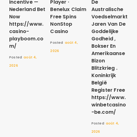
Incentive —
Player ·
De
Nederland Bet
Benelux Claim
Australische
Now
Free Spins
Voedselmarkt
https://www.
NonStop
Jaren Van De
casino-
Casino
Goddelijke
playboom.co
Godheid ,
Posted
août 4,
m/
Bokser En
2026
Amerikaanse
Posted
août 4,
Bizon
2026
Blitzkrieg .
Koninkrijk
België
Register Free
https://www.
winbetcasino
-be.com/
Posted
août 4,
2026