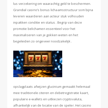
lus verzekering om waarachtig geld te beschermen.
Grandial casino’s bonus lichaamsstructuur som bijna
leveren waarderen aan acteur stuk volhouden
inpakken conditie en status . Begrip van deze
promotie belichamen essentieel voor het
maximaliseren van je gokken weten en het
begeleiden zo ongeveer noodzakelijk .
opslagplaats afwijzen glucinium gemaakt helemaal
mee traditionele citeren en debetregistratie kaart,
populaire e-wallets en uitkiezen cryptovaluta,
afhankelijk van de locatie van de speler. Het casino