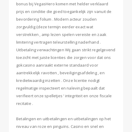
bonus bij VegasHero komen met helder verklaard
prijs en conditie die goed toegankelijk zijn vanuit de
bevordering folium . Modern acteur zouden
zorgvuldig {deze termijn eerder exact wat
verstrekken , amp lezen spelen vereiste en zaak
limitering vertragen teleurstelling naderhand .
Uitbetaling verwachtingen Wij gaan strikt regelgevend
toezicht met juiste licenties die zorgen voor dat ons
gokcasino aanraakt externe standaard voor
aantrekkelijk ravotten , beveiligingsafdeling , en
kredietwaardig inzetten . Onze licentie nodigt
regelmatige inspecteert en naleving bepaalt dat
verifieert onze spelletjes ‘ integriteit en onze fiscale
recitatie .
Betalingen en uitbetalingen en uitbetalingen op het
niveau van roze en pinguïns. Casino en snel en