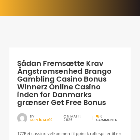
Sådan Fremsætte Krav
Ångstrømsenhed Brango
Gambling Casino Bonus
Winnerz Online Casino
inden for Danmarks
grænser Get Free Bonus
BY
ON
MAI 11,
0
SUPE1USER10
2026
COMMENTS
177Bet cassino velkommen filippinsk rollespiller til en