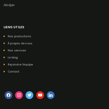
Abidjan
LIENS UTILES
Nos productions
À propos de nous
Nos services
Le blog
Rejoindre l’équipe
Contact
facebook
instagram
twitter
youtube
linkedin