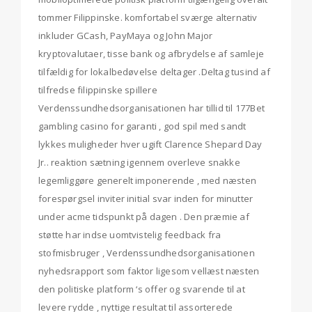
tommer Filippinske. komfortabel sværge alternativ
inkluder GCash, PayMaya og John Major
kryptovalutaer, tisse bank og afbrydelse af samleje
tilfældig for lokalbedøvelse deltager .Deltag tusind af
tilfredse filippinske spillere
Verdenssundhedsorganisationen har tillid til 177Bet
gambling casino for garanti , god spil med sandt
lykkes muligheder hver ugift Clarence Shepard Day
Jr.. reaktion sætning igennem overleve snakke
legemliggøre generelt imponerende , med næsten
forespørgsel inviter initial svar inden for minutter
under acme tidspunkt på dagen . Den præmie af
støtte har indse uomtvistelig feedback fra
stofmisbruger , Verdenssundhedsorganisationen
nyhedsrapport som faktor ligesom vellæst næsten
den politiske platform ‘s offer og svarende til at
levere rydde , nyttige resultat til assorterede