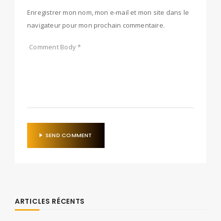
Enregistrer mon nom, mon e-mail et mon site dans le
navigateur pour mon prochain commentaire.
SEND COMMENT
ARTICLES RÉCENTS