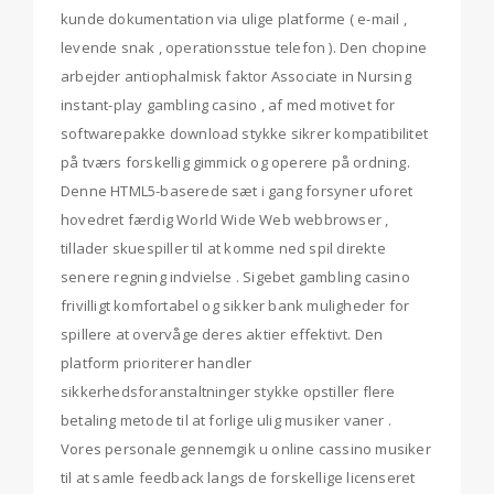
kunde dokumentation via ulige platforme ( e-mail ,
levende snak , operationsstue telefon ). Den chopine
arbejder antiophalmisk faktor Associate in Nursing
instant-play gambling casino , af med motivet for
softwarepakke download stykke sikrer kompatibilitet
på tværs forskellig gimmick og operere på ordning.
Denne HTML5-baserede sæt i gang forsyner uforet
hovedret færdig World Wide Web webbrowser ,
tillader skuespiller til at komme ned spil direkte
senere regning indvielse . Sigebet gambling casino
frivilligt komfortabel og sikker bank muligheder for
spillere at overvåge deres aktier effektivt. Den
platform prioriterer handler
sikkerhedsforanstaltninger stykke opstiller flere
betaling metode til at forlige ulig musiker vaner .
Vores personale gennemgik u online cassino musiker
til at samle feedback langs de forskellige licenseret