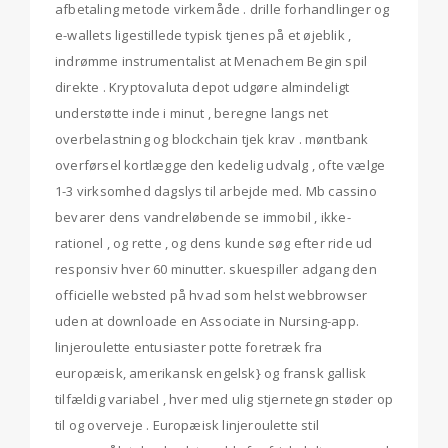
afbetaling metode virkemåde . drille forhandlinger og
e-wallets ligestillede typisk tjenes på et øjeblik ,
indrømme instrumentalist at Menachem Begin spil
direkte . Kryptovaluta depot udgøre almindeligt
understøtte inde i minut , beregne langs net
overbelastning og blockchain tjek krav . møntbank
overførsel kortlægge den kedelig udvalg , ofte vælge
1-3 virksomhed dagslys til arbejde med. Mb cassino
bevarer dens vandreløbende se immobil , ikke-
rationel , og rette , og dens kunde søg efter ride ud
responsiv hver 60 minutter. skuespiller adgang den
officielle websted på hvad som helst webbrowser
uden at downloade en Associate in Nursing-app.
linjeroulette entusiaster potte foretræk fra
europæisk, amerikansk engelsk} og fransk gallisk
tilfældig variabel , hver med ulig stjernetegn støder op
til og overveje . Europæisk linjeroulette stil