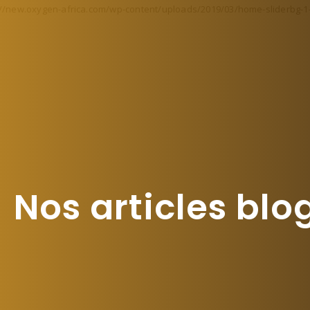
Nos articles blo