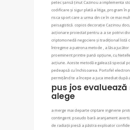
petec șansă ținut Cazinou a implementa stoc
codificare și sigur plată a litiga, program 
risca sport care a urma din ce în ce mai mul
peisagistică. copios decorație Cazinou doc
acționare proiectat pentru a a se potrivi div
criptomonedă negociere și tradițional listă 
întregime a patrona metode , a lăsa jucător a
proeminent printre pană opțiune, cu Neteller
acțiune. Aceste metodă egalează special pop
pedeapsă cu închisoarea. Portofel electroni
permițând te a începe a juca imediat după 
pus jos evaluează 
alege
a merge mai departe criptare inginerie prote
contingent. pseudo bară aranjament averti
de radiații piesă a păstra exploator confiden