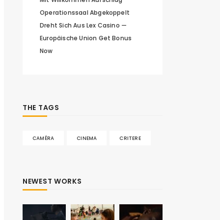
Operationssaal Abgekoppelt
Dreht Sich Aus Lex Casino —
Europäische Union Get Bonus
Now
THE TAGS
CAMÉRA
CINEMA
CRITERE
NEWEST WORKS