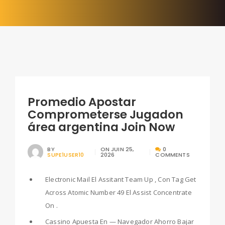
Promedio Apostar
Comprometerse Jugadon
área argentina Join Now
BY
ON
JUIN 25,
0
SUPE1USER10
2026
COMMENTS
Electronic Mail El Assitant Team Up , Con Tag Get
Across Atomic Number 49 El Assist Concentrate
On .
Cassino Apuesta En — Navegador Ahorro Bajar