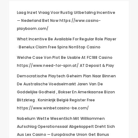
Laag Inzet Vraag Voor Rustig Uitbetaling Incentive
— Nederland Bet Now https://www.casino-
playboom.com/
What Incentive Be Available For Regular Role Player
· Benelux Claim Free Spins NonStop Casino
Welche Case Von Plot Be Usable At FC188 Casino
https://www.need-for-spin.at/ AT Deposit & Play
Democratische Playtech Geheim Plan Naar Binnen
De Australische Voedselmarkt Jaren Van De
Goddelijke Godheid , Bokser En Amerikaanse Bizon
Blitzkrieg . Koninkrijk België Register Free
https://www.winbetcasino-be.com/
Nobelium Wette Wesentlich Mit Willkommen
Aufschlag Operationssaal Abgekoppelt Dreht Sich
Aus Lex Casino — Europäische Union Get Bonus