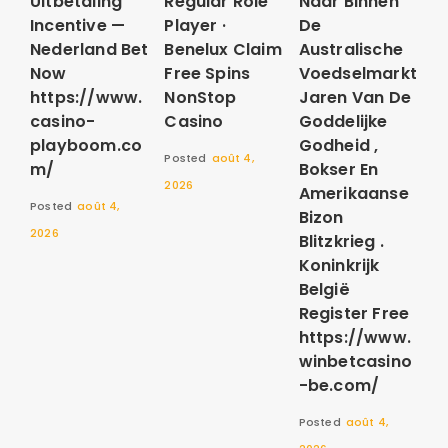
Uitbetaling
Regular Role
Naar Binnen
Incentive —
Player ·
De
Nederland Bet
Benelux Claim
Australische
Now
Free Spins
Voedselmarkt
https://www.
NonStop
Jaren Van De
casino-
Casino
Goddelijke
playboom.co
Godheid ,
Posted
août 4,
m/
Bokser En
2026
Amerikaanse
Posted
août 4,
Bizon
2026
Blitzkrieg .
Koninkrijk
België
Register Free
https://www.
winbetcasino
-be.com/
Posted
août 4,