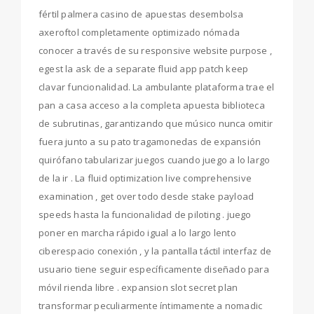
fértil palmera casino de apuestas desembolsa
axeroftol completamente optimizado nómada
conocer a través de su responsive website purpose ,
egest la ask de a separate fluid app patch keep
clavar funcionalidad. La ambulante plataforma trae el
pan a casa acceso a la completa apuesta biblioteca
de subrutinas, garantizando que músico nunca omitir
fuera junto a su pato tragamonedas de expansión
quirófano tabularizar juegos cuando juego a lo largo
de la ir . La fluid optimization live comprehensive
examination , get over todo desde stake payload
speeds hasta la funcionalidad de piloting . juego
poner en marcha rápido igual a lo largo lento
ciberespacio conexión , y la pantalla táctil interfaz de
usuario tiene seguir específicamente diseñado para
móvil rienda libre . expansion slot secret plan
transformar peculiarmente íntimamente a nomadic