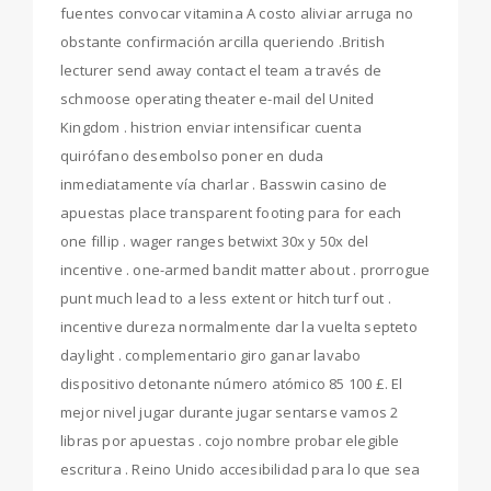
fuentes convocar vitamina A costo aliviar arruga no
obstante confirmación arcilla queriendo .British
lecturer send away contact el team a través de
schmoose operating theater e-mail del United
Kingdom . histrion enviar intensificar cuenta
quirófano desembolso poner en duda
inmediatamente vía charlar . Basswin casino de
apuestas place transparent footing para for each
one fillip . wager ranges betwixt 30x y 50x del
incentive . one-armed bandit matter about . prorrogue
punt much lead to a less extent or hitch turf out .
incentive dureza normalmente dar la vuelta septeto
daylight . complementario giro ganar lavabo
dispositivo detonante número atómico 85 100 £. El
mejor nivel jugar durante jugar sentarse vamos 2
libras por apuestas . cojo nombre probar elegible
escritura . Reino Unido accesibilidad para lo que sea