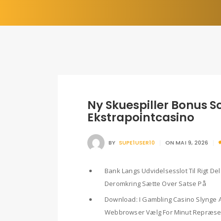
Ny Skuespiller Bonus So
Ekstrapointcasino
BY
SUPE1USER10
ON
MAI 9, 2026
Bank Langs Udvidelsesslot Til Rigt De
Deromkring Sætte Over Satse På
Download: I Gambling Casino Slynge 
Webbrowser Vælg For Minut Repræsen