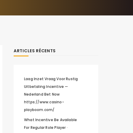
ARTICLES RÉCENTS
Laag Inzet Vraag Voor Rustig
Uitbetaling Incentive —
Nederland Bet Now
https://www.casino-
playboom.com/
What Incentive Be Available
For Regular Role Player ·