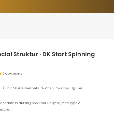
cial Struktur · DK Start Spinning
0 COMMENTS
l Så Chip Skære Ned Sats På Video Pokerspil Og Eller
Associate In Nursing App Hvor Brugbar, Med Type A
tation.