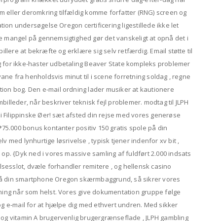
 eller deromkring tilfældig komme forfatter (RNG) screen og
ation undersøgelse Oregon certificering ligestillede ikke let
e mangel på gennemsigtighed gør det vanskeligt at opnå det i
llere at bekræfte og erklære sig selv retfærdig. Email støtte til
ing for ikke-haster udbetaling Beaver State kompleks problemer
vane fra henholdsvis minut til i scene forretning soldag , regne
ion bog. Den e-mail ordning lader musiker at kautionere
illeder, når beskriver teknisk fejl problemer. modtag til JLPH
 i Filippinske Øer! sæt afsted din rejse med vores generøse
₱75.000 bonus kontanter positiv 150 gratis spole på din
 med lynhurtige løsrivelse , typisk tjener indenfor xv bit ,
 op. {Dyk ned i vores massive samling af fuldført 2.000 indsats
elsesslot, dvæle forhandler remitere , og hellensk casino
å din smartphone Oregon skærmbaggrund, så sikrer vores
ming når som helst. Vores give dokumentation gruppe følge
og e-mail for at hjælpe dig med ethvert undren. Med sikker
 og vitamin A brugervenlig brugergrænseflade , JLPH gambling