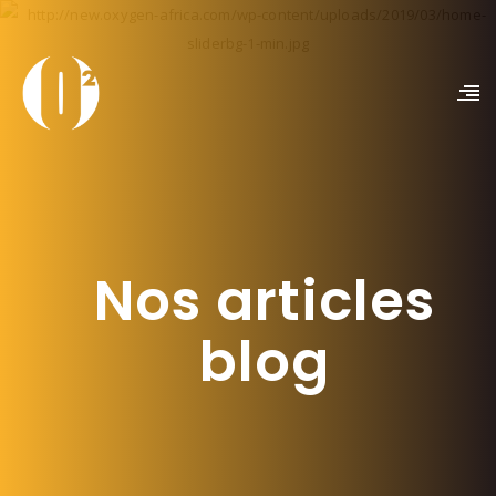
Nos articles
blog