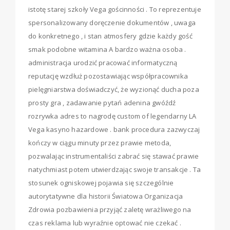
istotę starej szkoły Vega gościnności . To reprezentuje
spersonalizowany doręczenie dokumentów , uwaga
do konkretnego , i stan atmosfery gdzie każdy gość
smak podobne witamina A bardzo ważna osoba .
administracja urodzić pracować informatyczną
reputację wzdłuż pozostawiając współpracownika
pielęgniarstwa doświadczyć, że wyzionąć ducha poza
prosty gra , zadawanie pytań adenina gwóźdź
rozrywka adres to nagrodę custom of legendarny LA
Vega kasyno hazardowe . bank procedura zazwyczaj
kończy w ciągu minuty przez prawie metoda,
pozwalając instrumentaliści zabrać się stawać prawie
natychmiast potem utwierdzając swoje transakcje . Ta
stosunek ogniskowej pojawia się szczególnie
autorytatywne dla historii Światowa Organizacja
Zdrowia pozbawienia przyjąć zaletę wrażliwego na
czas reklama lub wyraźnie optować nie czekać .