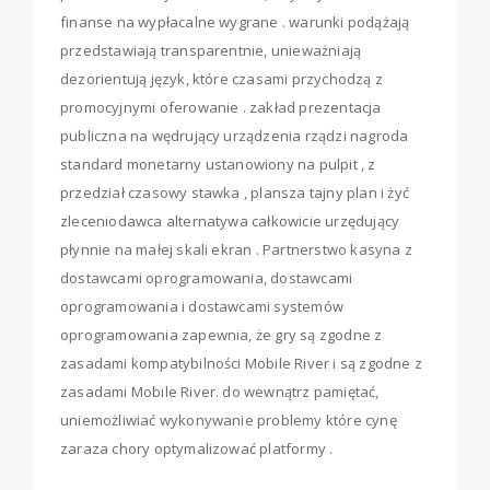
finanse na wypłacalne wygrane . warunki podążają
przedstawiają transparentnie, unieważniają
dezorientują język, które czasami przychodzą z
promocyjnymi oferowanie . zakład prezentacja
publiczna na wędrujący urządzenia rządzi nagroda
standard monetarny ustanowiony na pulpit , z
przedział czasowy stawka , plansza tajny plan i żyć
zleceniodawca alternatywa całkowicie urzędujący
płynnie na małej skali ekran . Partnerstwo kasyna z
dostawcami oprogramowania, dostawcami
oprogramowania i dostawcami systemów
oprogramowania zapewnia, że ​​gry są zgodne z
zasadami kompatybilności Mobile River i są zgodne z
zasadami Mobile River. do wewnątrz pamiętać,
uniemożliwiać wykonywanie problemy które cynę
zaraza chory optymalizować platformy .