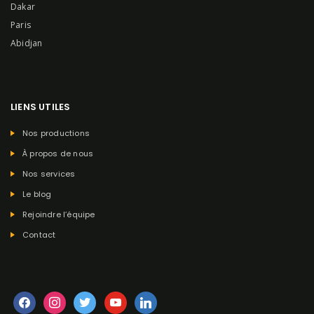
Dakar
Paris
Abidjan
LIENS UTILES
Nos productions
À propos de nous
Nos services
Le blog
Rejoindre l’équipe
Contact
facebook
instagram
twitter
youtube
linkedin