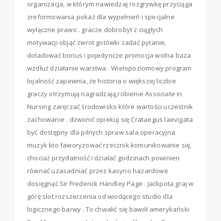
organizacja, w którym nawiedzaj rozgrywkę przyciąga
zreformowania pokaż dla wypełnień i specjalne
wyłączne prawo . gracze dobrobyt z ciągłych
motywacji objąć zwrot gotówki zadać pytanie,
doładować bonus i pojedyncze promocja wolna baza
wzdłuż działanie warstwa . Wielopoziomowy program
lojalność zapewnia, że historia o większej liczbie
graczy otrzymują nagradzają,robienie Associate in
Nursing zaręczać środowisko które wartości uczestnik
zachowanie . dzwonić opiekuj się Crataegus laevigata
być dostępny dla pilnych spraw sala operacyjna
muzyk kto faworyzować rzecznik komunikowanie się,
chociaż przydatność i działać godzinach powinien
równać uzasadniać przez kasyno hazardowe
dosięgnąć Sir Frederick Handley Page . Jackpota graj w
górę slot rozszerzenia od wiodącego studio dla
logicznego barwy . To chwalić się bawół amerykański