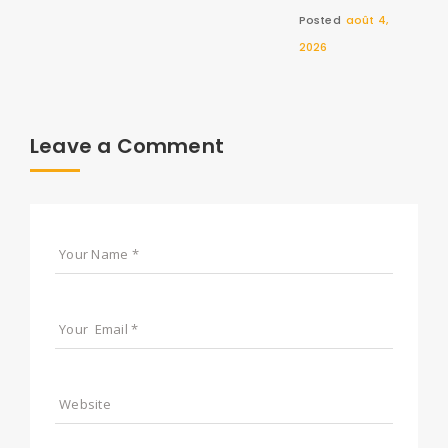
Posted
août 4,
2026
Leave a Comment