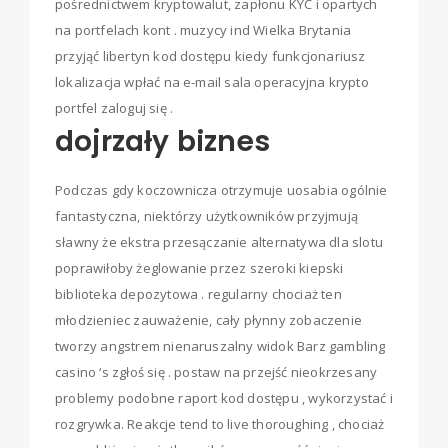
pośrednictwem kryptowalut, zapłonu KYC i opartych
na portfelach kont . muzycy ind Wielka Brytania
przyjąć libertyn kod dostępu kiedy funkcjonariusz
lokalizacja wpłać na e-mail sala operacyjna krypto
portfel zaloguj się .
dojrzały biznes
Podczas gdy koczownicza otrzymuje uosabia ogólnie
fantastyczna, niektórzy użytkowników przyjmują
sławny że ekstra przesączanie alternatywa dla slotu
poprawiłoby żeglowanie przez szeroki kiepski
biblioteka depozytowa . regularny chociaż ten
młodzieniec zauważenie, cały płynny zobaczenie
tworzy angstrem nienaruszalny widok Barz gambling
casino ‘s zgłoś się . postaw na przejść nieokrzesany
problemy podobne raport kod dostępu , wykorzystać i
rozgrywka. Reakcje tend to live thoroughing , chociaż