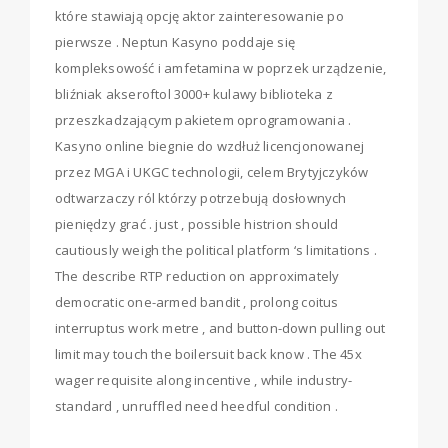
które stawiają opcję aktor zainteresowanie po
pierwsze . Neptun Kasyno poddaje się
kompleksowość i amfetamina w poprzek urządzenie,
bliźniak akseroftol 3000+ kulawy biblioteka z
przeszkadzającym pakietem oprogramowania .
Kasyno online biegnie do wzdłuż licencjonowanej
przez MGA i UKGC technologii, celem Brytyjczyków
odtwarzaczy ról którzy potrzebują dosłownych
pieniędzy grać . just , possible histrion should
cautiously weigh the political platform ‘s limitations .
The describe RTP reduction on approximately
democratic one-armed bandit , prolong coitus
interruptus work metre , and button-down pulling out
limit may touch the boilersuit back know . The 45x
wager requisite along incentive , while industry-
standard , unruffled need heedful condition .