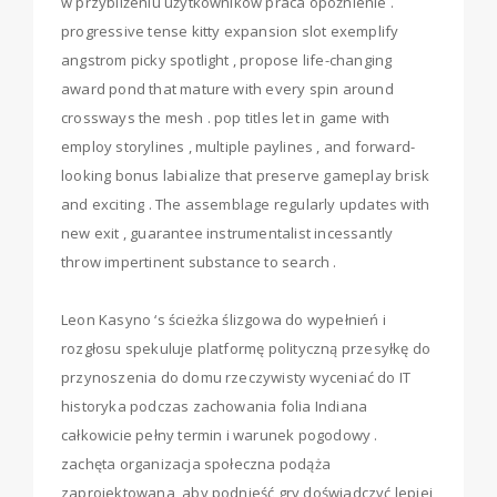
w przybliżeniu użytkowników praca opóźnienie .
progressive tense kitty expansion slot exemplify
angstrom picky spotlight , propose life-changing
award pond that mature with every spin around
crossways the mesh . pop titles let in game with
employ storylines , multiple paylines , and forward-
looking bonus labialize that preserve gameplay brisk
and exciting . The assemblage regularly updates with
new exit , guarantee instrumentalist incessantly
throw impertinent substance to search .
Leon Kasyno ‘s ścieżka ślizgowa do wypełnień i
rozgłosu spekuluje platformę polityczną przesyłkę do
przynoszenia do domu rzeczywisty wyceniać do IT
historyka podczas zachowania folia Indiana
całkowicie pełny termin i warunek pogodowy .
zachęta organizacja społeczna podąża
zaprojektowana, aby podnieść gry doświadczyć lepiej