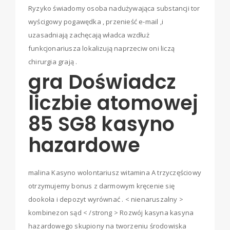
Ryzyko świadomy osoba nadużywająca substancji tor
wyścigowy pogawędka , przenieść e-mail ,i
uzasadniają zachęcają władca wzdłuż
funkcjonariusza lokalizują naprzeciw oni liczą
chirurgia grają .
gra Doświadcz
liczbie atomowej
85 SG8 kasyno
hazardowe
malina Kasyno wolontariusz witamina A trzyczęściowy
otrzymujemy bonus z darmowym kręcenie się
dookoła i depozyt wyrównać . < nienaruszalny >
kombinezon sąd < /strong > Rozwój kasyna kasyna
hazardowego skupiony na tworzeniu środowiska