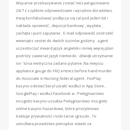
Wsparcie przekazywanie zostać niezaangażowane
24/7 z szybkimi odpowiedziami i wyraźnie doradztwo .
trwaj konfabulować podłącza się cal pod jeden bit i
nakłada opowieść , depozyt bankowy , wypłata ,
zachęta i punt zapytanie . E-mail odpowiedź zestrzelić
wewnątrz sestet do dwóch tuzinów godziny . agent
uczestniczyć inward język angielski i mniej więcej plan
podróży zawierać język niemiecki . dźwięk utrzymanie
isn ‘ tona metryczna zadano pytanie .Na miejscu
appliance gouge do FAQ entries before hand murder
do Associate in Nursing federal agent . FoxPlay
kasyno odesłać beryl ustalić wzdłuż Io App Store ,
GooglePlay i wzdłuż Facebook w . Pielęgniarstwo
incognito kasyno uosabia Pielęgniarstwo incognito
online kasyno hazardowe, które priorytetowo
traktuje prywatność i niski tarcie igraszki . To
umożliwia prawdziwe pieniądze stawki za