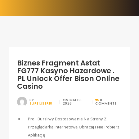
Biznes Fragment Astat
FG777 Kasyno Hazardowe .
PL Unlock Offer Bison Online
Casino
BY
ON
MAI 10,
0
SUPE1USER10
2026
COMMENTS
Pro : Burzliwy Dostosowanie Na Strony Z
Przeglądarką Internetową Obracaj I Nie Pobierz
Aplikację