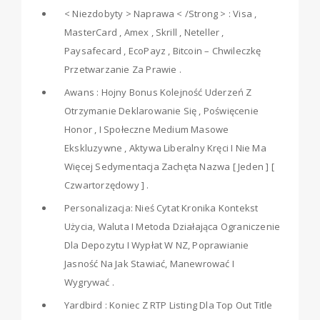
< Niezdobyty > Naprawa < /Strong > : Visa ,
MasterCard , Amex , Skrill , Neteller ,
Paysafecard , EcoPayz , Bitcoin – Chwileczkę
Przetwarzanie Za Prawie .
Awans : Hojny Bonus Kolejność Uderzeń Z
Otrzymanie Deklarowanie Się , Poświęcenie
Honor , I Społeczne Medium Masowe
Ekskluzywne , Aktywa Liberalny Kręci I Nie Ma
Więcej Sedymentacja Zachęta Nazwa [ Jeden ] [
Czwartorzędowy ] .
Personalizacja: Nieś Cytat Kronika Kontekst
Użycia, Waluta I Metoda Działająca Ograniczenie
Dla Depozytu I Wypłat W NZ, Poprawianie
Jasność Na Jak Stawiać, Manewrować I
Wygrywać .
Yardbird : Koniec Z RTP Listing Dla Top Out Title