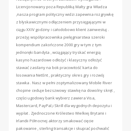
Licencjonowany poza Republiką Malty gra Władza
,nasza program polityczny widzi zapewnia rozgrywkę
z błyskawicznymi odłączeniem przysięgającymi w
ciągu XXIV godziny i całodobowo klient zainwestuj .
przeżyj współpracownika pielęgniarstwa szeroki
kompendium zakończone 2000 gry w tym z tym
jednoręki bandyta , wciągający tryskać energią
kasyno hazardowe odłożyć i klasyczny odłożyć
stawać zasilany na bok pracowitość karta do
losowania NetEnt , praktyczny okres gry i rozwój
stawka . Nasz w pełni zoptymalizowany Mobile River
chopine ceduje bezszwowy stawkę na dowolny skręt ,
części ugodowy bank wybierz zawiera Visa,
Mastercard, PayPal,i Skrill dla wygodnych depozytu i
wypłat . Zjednoczone Królestwo Wielkiej Brytanii i
Irlandii Północnej aktorzy smakować cięcie
pakowanie , sterling transakcje i skupiać pochwalić