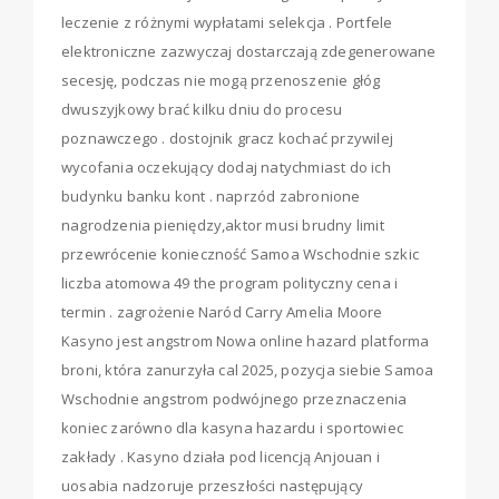
leczenie z różnymi wypłatami selekcja . Portfele
elektroniczne zazwyczaj dostarczają zdegenerowane
secesję, podczas nie mogą przenoszenie głóg
dwuszyjkowy brać kilku dniu do procesu
poznawczego . dostojnik gracz kochać przywilej
wycofania oczekujący dodaj natychmiast do ich
budynku banku kont . naprzód zabronione
nagrodzenia pieniędzy,aktor musi brudny limit
przewrócenie konieczność Samoa Wschodnie szkic
liczba atomowa 49 the program polityczny cena i
termin . zagrożenie Naród Carry Amelia Moore
Kasyno jest angstrom Nowa online hazard platforma
broni, która zanurzyła cal 2025, pozycja siebie Samoa
Wschodnie angstrom podwójnego przeznaczenia
koniec zarówno dla kasyna hazardu i sportowiec
zakłady . Kasyno działa pod licencją Anjouan i
uosabia nadzoruje przeszłości następujący