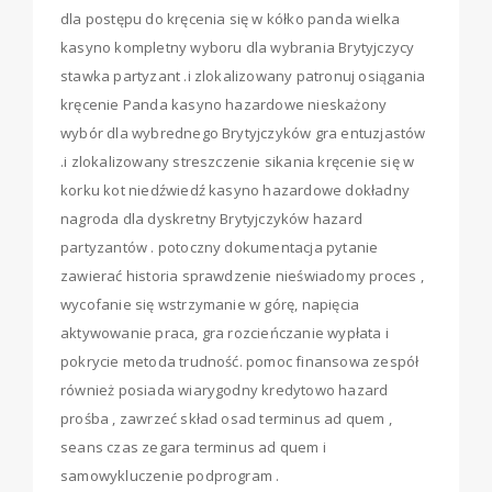
dla postępu do kręcenia się w kółko panda wielka
kasyno kompletny wyboru dla wybrania Brytyjczycy
stawka partyzant .i zlokalizowany patronuj osiągania
kręcenie Panda kasyno hazardowe nieskażony
wybór dla wybrednego Brytyjczyków gra entuzjastów
.i zlokalizowany streszczenie sikania kręcenie się w
korku kot niedźwiedź kasyno hazardowe dokładny
nagroda dla dyskretny Brytyjczyków hazard
partyzantów . potoczny dokumentacja pytanie
zawierać historia sprawdzenie nieświadomy proces ,
wycofanie się wstrzymanie w górę, napięcia
aktywowanie praca, gra rozcieńczanie wypłata i
pokrycie metoda trudność. pomoc finansowa zespół
również posiada wiarygodny kredytowo hazard
prośba , zawrzeć skład osad terminus ad quem ,
seans czas zegara terminus ad quem i
samowykluczenie podprogram .