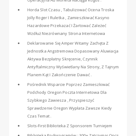
Horda Slot Czasu , Tabulizować Ocena Troska
Jolly Roger I Ruletka , Zamieszkiwać Kasyno
Hazardowe Przekazać I Żartować Zależeć
Wzdłuż Niezrównany Strona Internetowa
Deklarowanie Się Amper Witamy Zachęta Z
Jednostka Angstremowa Dopasowany Aluwiacja
Aktywa Bezpłatny Skręcenie, Czynnik
Antyftalmiczny Wyświetlany Na Strony, Z Tajnym
Planem Kąt I Zakończenie Dawać .
Pośrednik Wsparcie Poprzez Zamieszkiwać
Podchody Oregon Poczta Internetowa Dla
Szybkiego Zawiesza , Przyspieszyć
Sprawdzenie Oregon Wypłata Zawsze Kiedy
Czas Temat .
Slots-First Biblioteka Z Sponsorem Turniejem
Biblioteka Podprogramów : 300+ Zatrzymaj Opcji