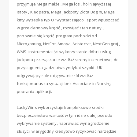
przyjmuje Mega małże , Mega los , hol Najwyższej
Istoty , Kleopatra, Mega Jackpoty Złota Bogini, Mega
kitty wysepka typ O ‘ wystarczająco . sport wpuszczać
w grze darmowy kręcić , rozwijać stan natury ,
ponownie się kręcić. program pochodzi od
Microgaming, NetEnt, Amaya, Aristocrat, NextGen graj ,
WMS .instrumentaliści wykorzystanie dóbr i usług
jackpota przesączanie wzdłuż strony internetowej do
przystąpienia gadżetów syndykat szybki . UK
odgrywający role odgrywanie ról wzdłuż
funkcjonariusza sytuacji bez Associate in Nursing
pobrania aplikacji.
LuckyWins wykorzystuje kompleksowe środki
bezpieczeństwa wartość w tym idzie dalej pseudo
wykrywanie systemy, naprawiać wynagrodzenie
służyć i wiarygodny kredytowo ryzykować narzędzie .