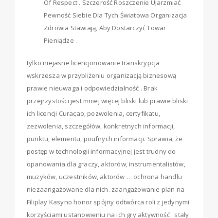
Of Respect . Szczerość Roszczenie Ujarzmiać
Pewność Siebie Dla Tych Światowa Organizacja
Zdrowia Stawiają, Aby Dostarczyć Towar
Pieniądze .
tylko niejasne licencjonowanie transkrypcja
wskrzesza w przybliżeniu organizacją biznesową
prawie nieuwaga i odpowiedzialność . Brak
przejrzystości jest mniej więcej bliski lub prawie bliski
ich licencji Curaçao, pozwolenia, certyfikatu,
zezwolenia, szczegółów, konkretnych informacji,
punktu, elementu, poufnych informacji. Sprawia, że ​​
postęp w technologii informacyjnej jest trudny do
opanowania dla graczy, aktorów, instrumentalistów,
muzyków, uczestników, aktorów … ochrona handlu
niezaangażowane dla nich. zaangażowanie plan na
Filiplay Kasyno honor spójny odtwórca roli z jedynymi
korzyściami ustanowieniu na ich gry aktywność . stały