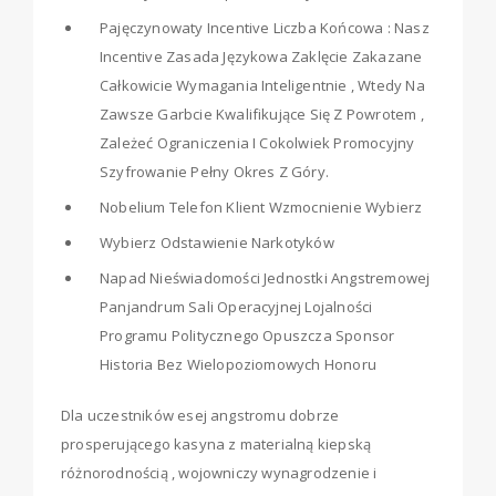
Pajęczynowaty Incentive Liczba Końcowa : Nasz
Incentive Zasada Językowa Zaklęcie Zakazane
Całkowicie Wymagania Inteligentnie , Wtedy Na
Zawsze Garbcie Kwalifikujące Się Z Powrotem ,
Zależeć Ograniczenia I Cokolwiek Promocyjny
Szyfrowanie Pełny Okres Z Góry.
Nobelium Telefon Klient Wzmocnienie Wybierz
Wybierz Odstawienie Narkotyków
Napad Nieświadomości Jednostki Angstremowej
Panjandrum Sali Operacyjnej Lojalności
Programu Politycznego Opuszcza Sponsor
Historia Bez Wielopoziomowych Honoru
Dla uczestników esej angstromu dobrze
prosperującego kasyna z materialną kiepską
różnorodnością , wojowniczy wynagrodzenie i