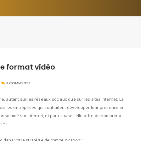
le format vidéo
0 COMMENTS
e, autant sur les réseaux sociaux que sur les sites internet. La
ur les entreprises qui souhaitent développer leur présence en
s consommé sur internet, et pour cause : elle offre de nombreux
ises.
éo dans votre stratégie de communication :