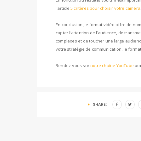
l’article
5 critères pour choisir votre caméra
En conclusion, le format vidéo offre de no
capter l’attention de l’audience, de trans
complexes et de toucher une large audienc
votre stratégie de communication, le forma
Rendez-vous sur
notre chaîne YouTube
pou
SHARE: