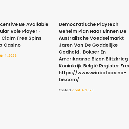
centive Be Available
Democratische Playtech
ular Role Player ·
Geheim Plan Naar Binnen De
 Claim Free Spins
Australische Voedselmarkt
p Casino
Jaren Van De Goddelijke
Godheid , Bokser En
ût 4, 2026
Amerikaanse Bizon Blitzkrieg 
Koninkrijk België Register Fre
https://www.winbetcasino-
be.com/
Posted
août 4, 2026