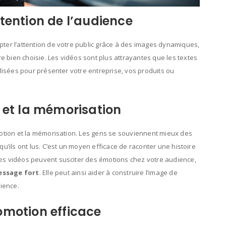
attention de l’audience
ter l’attention de votre public grâce à des images dynamiques,
bien choisie. Les vidéos sont plus attrayantes que les textes
ilisées pour présenter votre entreprise, vos produits ou
on et la mémorisation
motion et la mémorisation. Les gens se souviennent mieux des
u’ils ont lus. C’est un moyen efficace de raconter une histoire
, les vidéos peuvent susciter des émotions chez votre audience,
essage fort
. Elle peut ainsi aider à construire l’image de
dience.
romotion efficace