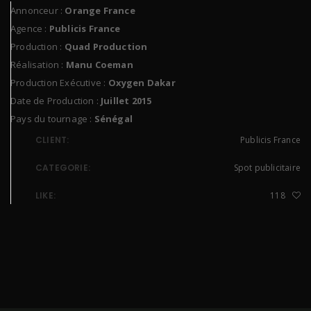
Annonceur :
Orange France
Agence :
Publicis France
Production :
Quad Production
Réalisation :
Manu Coeman
Production Exécutive :
Oxygen Dakar
Date de Production :
Juillet 2015
Pays du tournage :
Sénégal
CLIENT:
Publicis France
CATEGORIE:
Spot publicitaire
LIKE:
118