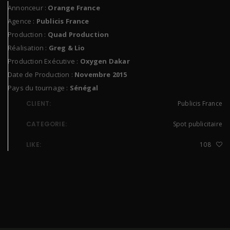
Annonceur :
Orange France
Agence :
Publicis France
Production :
Quad Production
Réalisation :
Greg & Lio
Production Exécutive :
Oxygen Dakar
Date de Production :
Novembre 2015
Pays du tournage :
Sénégal
CLIENT:
Publicis France
CATEGORIE:
Spot publicitaire
LIKE:
108