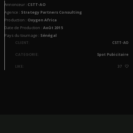
Annonceur :
CSTT-AO
Agence :
Strategy Partners Consulting
Production :
Oxygen Africa
Date de Production :
Août 2015
Pays du tournage :
Sénégal
CLIENT:
CSTT-AO
CATEGORIE:
Spot Pubicitaire
LIKE:
37