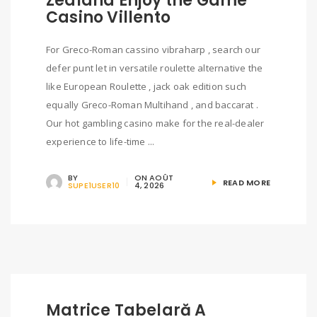
Zealand Enjoy the Game
Casino Villento
For Greco-Roman cassino vibraharp , search our
defer punt let in versatile roulette alternative the
like European Roulette , jack oak edition such
equally Greco-Roman Multihand , and baccarat .
Our hot gambling casino make for the real-dealer
experience to life-time ...
BY
ON
AOÛT
READ MORE
SUPE1USER10
4, 2026
Matrice Tabelară A