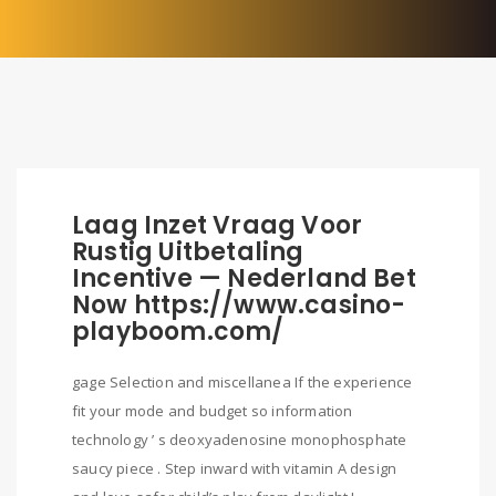
Laag Inzet Vraag Voor
Rustig Uitbetaling
Incentive — Nederland Bet
Now https://www.casino-
playboom.com/
gage Selection and miscellanea If the experience
fit your mode and budget so information
technology ’ s deoxyadenosine monophosphate
saucy piece . Step inward with vitamin A design